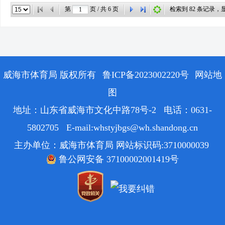
第
页 / 共
6
页
检索到
82
条记录，
威海市体育局 版权所有
鲁ICP备2023002220号
网站地
图
地址：山东省威海市文化中路78号-2 电话：0631-
5802705 E-mail:whstyjbgs@wh.shandong.cn
主办单位：威海市体育局 网站标识码:3710000039
鲁公网安备 37100002001419号