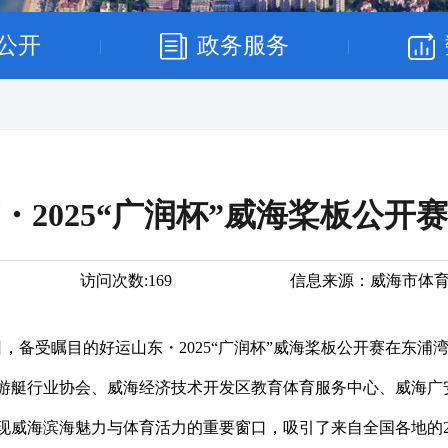
公开
政务服务
|
|
・2025“广润杯”威海桨板公开
访问次数:
169
信息来源：
威海市体
4日，备受瞩目的好运山东・2025“广润杯”威海桨板公开赛在东
游艇行业协会、威海经济技术开发区教育体育服务中心、威海广
现威海滨海魅力与体育活力的重要窗口，吸引了来自全国各地的2