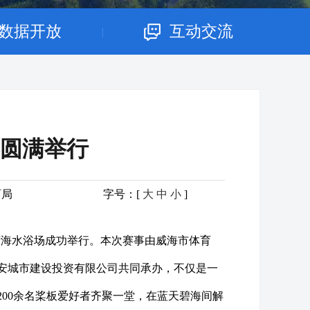
数据开放
互动交流
|
赛圆满举行
育局
字号：[
大
中
小
]
浦湾海水浴场成功举行。本次赛事由威海市体育
安城市建设投资有限公司共同承办，不仅是一
00余名桨板爱好者齐聚一堂，在蓝天碧海间解