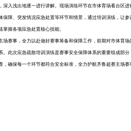
，深入浅出地逐一进行讲解。现场演练环节在市体育场看台区进
体保障、突发情况应急处置等环节和情景，通过培训演练，让参
练掌握各项应急处置核心技能。
超赛主场赛事，全力以赴做好赛事筹备和保障工作，前期对市体育
系。此次应急疏散培训演练是赛事安全保障体系的重要组成部分
查，确保每一个环节都符合安全标准，全力护航齐鲁超赛主场赛