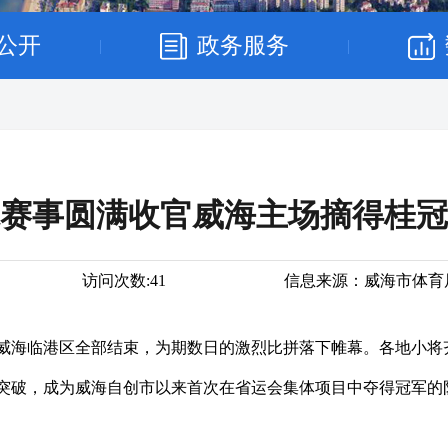
公开
政务服务
|
|
赛事圆满收官威海主场摘得桂冠
访问次数:
41
信息来源：
威海市体育
威海临港区全部结束，为期数日的激烈比拼落下帷幕。各地小将
突破，成为威海自创市以来首次在省运会集体项目中夺得冠军的