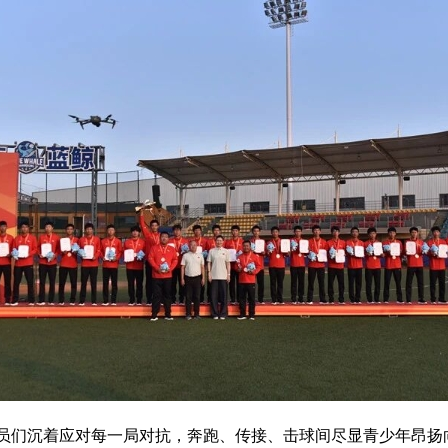
员们沉着应对每一局对抗，奔跑、传接、击球间尽显青少年昂扬