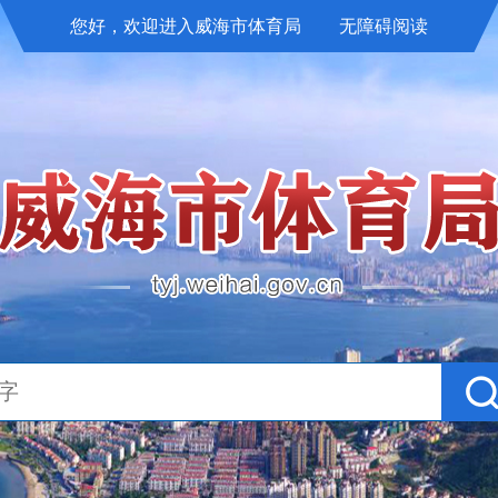
您好，欢迎进入威海市体育局
无障碍阅读