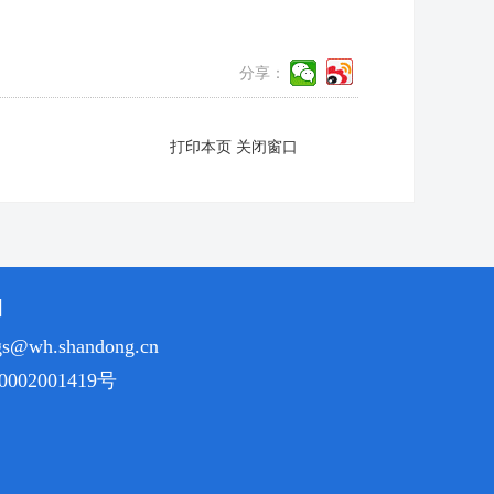
分享：
打印本页
关闭窗口
图
h.shandong.cn
002001419号