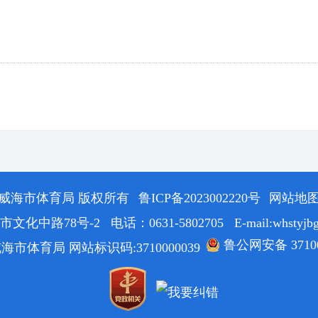
威海市体育局 版权所有
鲁ICP备2023002220号
网站地
路78号-2 电话：0631-5802705 E-mail:whstyjbgs@w
鲁公网安备 37100
市体育局 网站标识码:3710000039