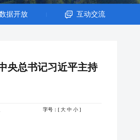
数据开放
互动交流
|
共中央总书记习近平主持
社
字号：[
大
中
小
]