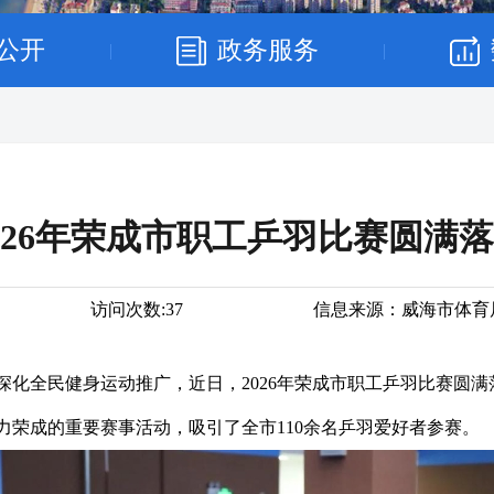
公开
政务服务
|
|
026年荣成市职工乒羽比赛圆满
访问次数:
37
信息来源：
威海市体育
深化全民健身运动推广，近日，2026年荣成市职工乒羽比赛圆
力荣成的重要赛事活动，吸引了全市110余名乒羽爱好者参赛。