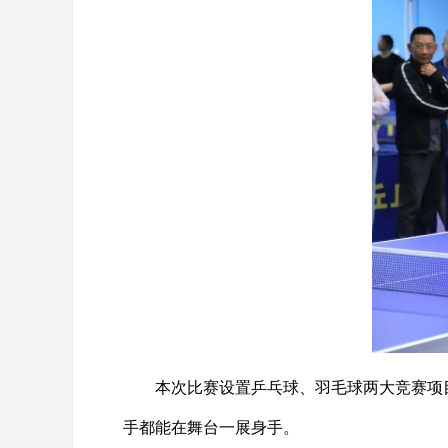
本次比赛设置乒乓球、羽毛球两大竞赛项
手都能在舞台一展身手。