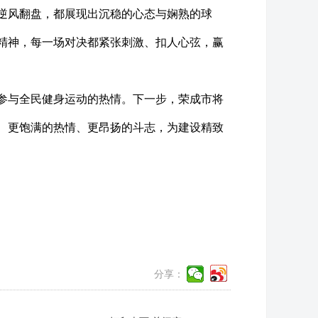
逆风翻盘，都展现出沉稳的心态与娴熟的球
精神，每一场对决都紧张刺激、扣人心弦，赢
参与全民健身运动的热情。下一步，荣成市将
、更饱满的热情、更昂扬的斗志，为建设精致
分享：