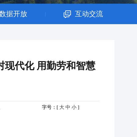
数据开放
互动交流
|
村现代化 用勤劳和智慧
社
字号：[
大
中
小
]