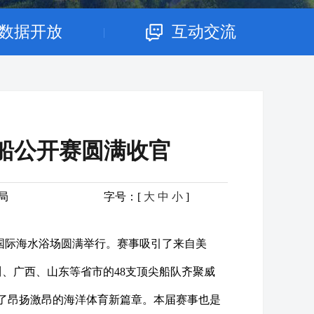
数据开放
互动交流
|
帆船公开赛圆满收官
局
字号：[
大
中
小
]
—威海国际海水浴场圆满举行。赛事吸引了来自美
、广西、山东等省市的48支顶尖船队齐聚威
了昂扬激昂的海洋体育新篇章。本届赛事也是