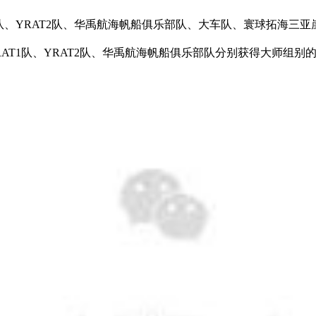
队、YRAT2队、华禹航海帆船俱乐部队、大车队、寰球拓海三
AT1队、YRAT2队、华禹航海帆船俱乐部队分别获得大师组别