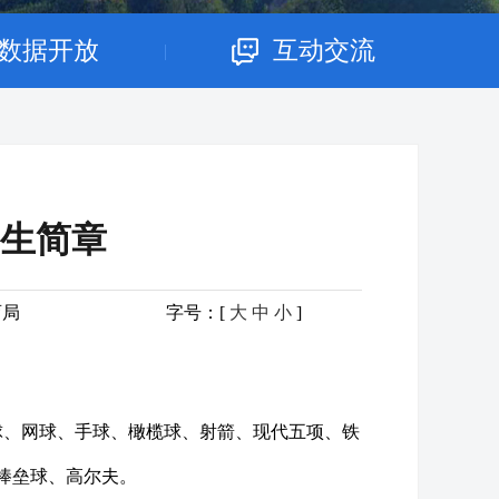
数据开放
互动交流
|
生简章
育局
字号：[
大
中
小
]
球、网球、手球、橄榄球、射箭、现代五项、铁
棒垒球、高尔夫。