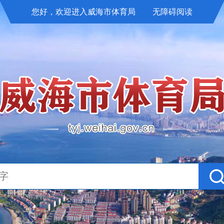
您好，欢迎进入威海市体育局
无障碍阅读