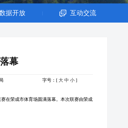
数据开放
互动交流
|
满落幕
局
字号：[
大
中
小
]
田径联赛在荣成市体育场圆满落幕。本次联赛由荣成