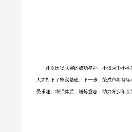
此次田径联赛的成功举办，不仅为中小学
人才打下了坚实基础。下一步，荣成市将持续
受乐趣、增强体质、锤炼意志，助力青少年全