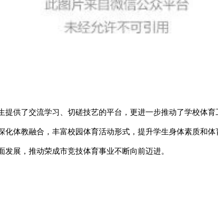
生提供了交流学习、切磋技艺的平台，更进一步推动了学校体育
深化体教融合，丰富校园体育活动形式，提升学生身体素质和体
面发展，推动荣成市竞技体育事业不断向前迈进。