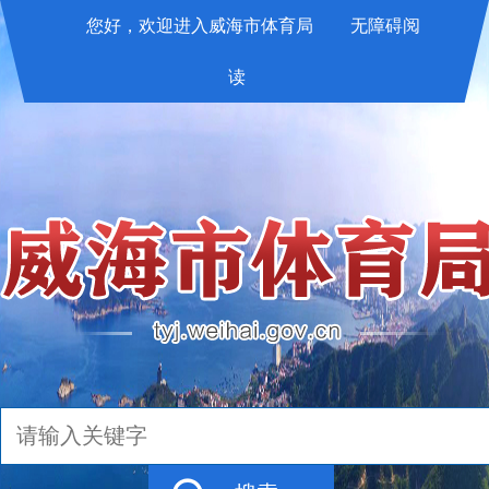
您好，欢迎进入威海市体育局
无障碍阅
读