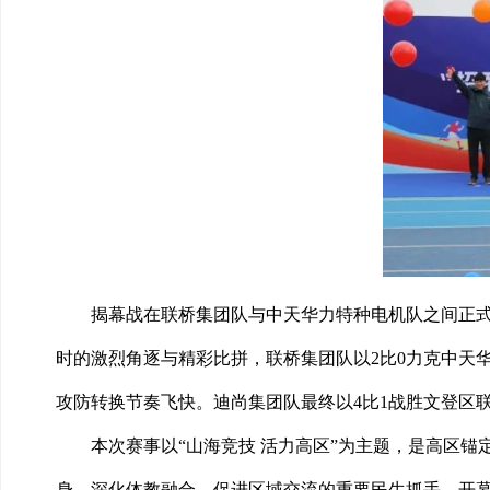
揭幕战在联桥集团队与中天华力特种电机队之间正
时的激烈角逐与精彩比拼，联桥集团队以2比0力克中天
攻防转换节奏飞快。迪尚集团队最终以4比1战胜文登区
本次赛事以“山海竞技 活力高区”为主题，是高区
身、深化体教融合、促进区域交流的重要民生抓手。开