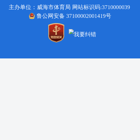
主办单位：威海市体育局 网站标识码:3710000039
鲁公网安备 37100002001419号