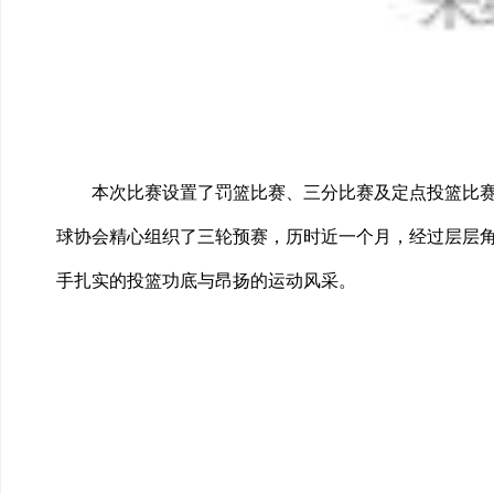
本次比赛设置了罚篮比赛、三分比赛及定点投篮比
球协会精心组织了三轮预赛，历时近一个月，经过层层
手扎实的投篮功底与昂扬的运动风采。