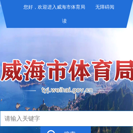
您好，欢迎进入威海市体育局
无障碍阅
读