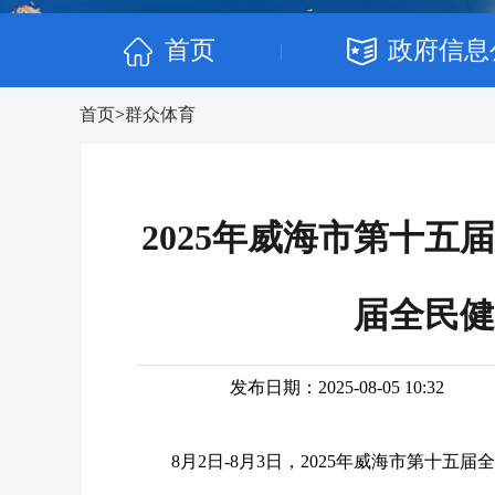
首页
政府信息
|
首页
>
群众体育
2025年威海市第十
届全民健
发布日期：2025-08-05 10:32
8月2日-8月3日，2025年威海市第