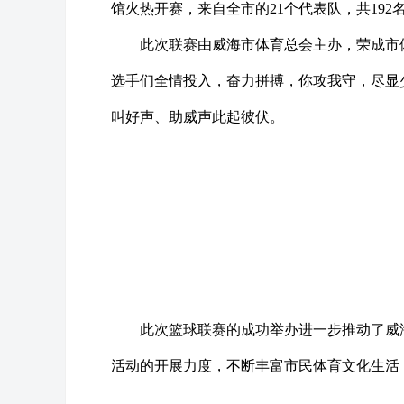
馆火热开赛，来自全市的21个代表队，共192
此次联赛由威海市体育总会主办，荣成市体
选手们全情投入，奋力拼搏，你攻我守，尽显
叫好声、助威声此起彼伏。
此次篮球联赛的成功举办进一步推动了威
活动的开展力度，不断丰富市民体育文化生活