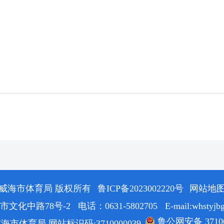
威海市体育局 版权所有
鲁ICP备2023002220号
网站地
路78号-2 电话：0631-5802705 E-mail:whstyjbgs@w
鲁公网安备 37100
市体育局 网站标识码:3710000039