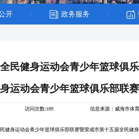
公开
政务服务
|
|
五届全民健身运动会青少年篮球俱
身运动会青少年篮球俱乐部联赛
访问次数:
189
信息来源：
威海市体
十五届全民健身运动会青少年篮球俱乐部联赛暨荣成市第十五届全民