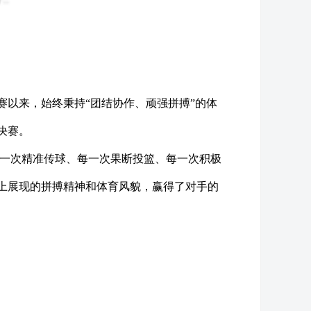
赛以来，始终秉持“团结协作、顽强拼搏”的体
决赛。
，每一次精准传球、每一次果断投篮、每一次积极
上展现的拼搏精神和体育风貌，赢得了对手的