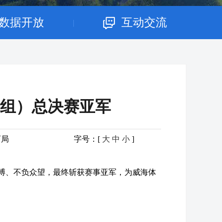
数据开放
互动交流
|
组）总决赛亚军
育局
字号：[
大
中
小
]
搏、不负众望，最终斩获赛事亚军，为威海体