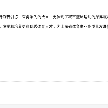
身刻苦训练、奋勇争先的成果，更体现了我市篮球运动的深厚底
，发掘和培养更多优秀体育人才，为山东省体育事业高质量发展