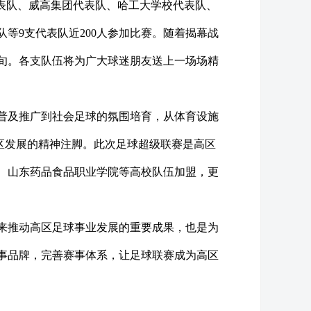
表队、威高集团代表队、哈工大学校代表队、
等9支代表队近200人参加比赛。随着揭幕战
下旬。各支队伍将为广大球迷朋友送上一场场精
普及推广到社会足球的氛围培育，从体育设施
高区发展的精神注脚。此次足球超级联赛是高区
、山东药品食品职业学院等高校队伍加盟，更
来推动高区足球事业发展的重要成果，也是为
事品牌，完善赛事体系，让足球联赛成为高区