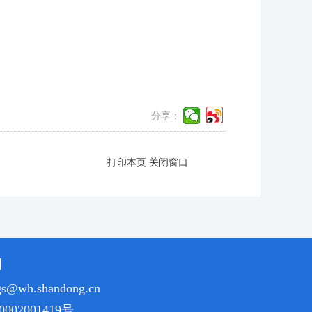
分享：
打印本页
关闭窗口
图
h.shandong.cn
002001419号