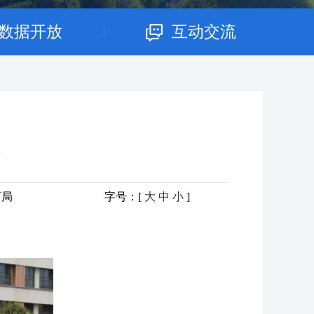
数据开放
互动交流
|
育局
字号：[
大
中
小
]