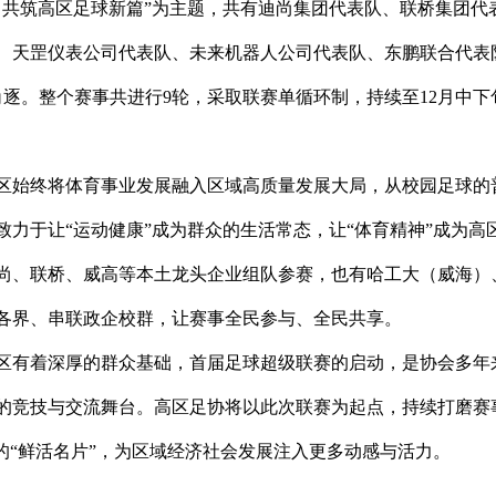
，共筑高区足球新篇”为主题，共有迪尚集团代表队、联桥集团代
、天罡仪表公司代表队、未来机器人公司代表队、东鹏联合代表队
角逐。整个赛事共进行9轮，采取联赛单循环制，持续至12月中
区始终将体育事业发展融入区域高质量发展大局，从校园足球的
致力于让“运动健康”成为群众的生活常态，让“体育精神”成为
尚、联桥、威高等本土龙头企业组队参赛，也有哈工大（威海）
各界、串联政企校群，让赛事全民参与、全民共享。
区有着深厚的群众基础，首届足球超级联赛的启动，是协会多年
的竞技与交流舞台。高区足协将以此次联赛为起点，持续打磨赛
的“鲜活名片”，为区域经济社会发展注入更多动感与活力。